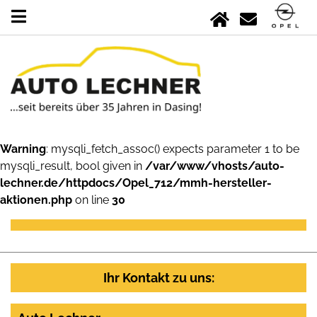
Warning
: mysqli_fetch_assoc() expects parameter 1 to be
mysqli_result, bool given in
/var/www/vhosts/auto-
lechner.de/httpdocs/Opel_712/mmh-hersteller-
aktionen.php
on line
30
Ihr Kontakt zu uns: