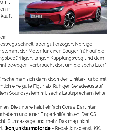
Damit
en in
rkauft
 ein
neswegs schnell, aber gut erzogen. Nervige
r stemmt der Motor für einen Sauger früh auf die
ngsbedürftigen, langen Kupplungsweg und dem
nnt bewegen, verbraucht dort um die sechs Liter“,
ünsche man sich dann doch den Einliter-Turbo mit
ich eine gute Figur ab. Ruhiger Geradeauslauf,
 dem Soundsystem mit sechs Lautsprechern fehle
n an. Die untere heißt einfach Corsa. Darunter
erhebern und einer Einparkhilfe hinten. Der GS
icht, Sitzmassage und mehr. Das mag nicht
. (
konjunkturmotor.de
- Redaktionsdienst, KK,