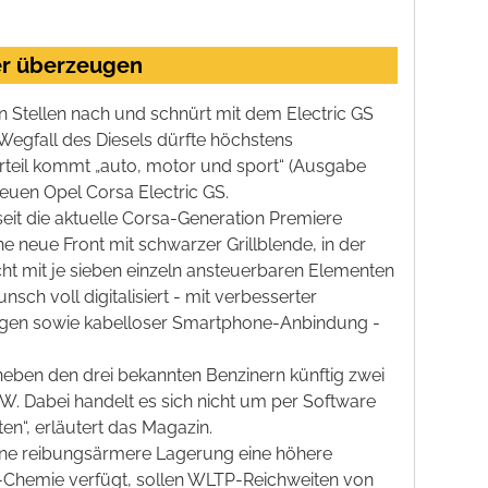
ver überzeugen
en Stellen nach und schnürt mit dem Electric GS
r Wegfall des Diesels dürfte höchstens
rteil kommt „auto, motor und sport“ (Ausgabe
euen Opel Corsa Electric GS.
seit die aktuelle Corsa-Generation Premiere
ne neue Front mit schwarzer Grillblende, in der
cht mit je sieben einzeln ansteuerbaren Elementen
ch voll digitalisiert - mit verbesserter
igen sowie kabelloser Smartphone-Anbindung -
neben den drei bekannten Benzinern künftig zwei
kW. Dabei handelt es sich nicht um per Software
n“, erläutert das Magazin.
ine reibungsärmere Lagerung eine höhere
l-Chemie verfügt, sollen WLTP-Reichweiten von