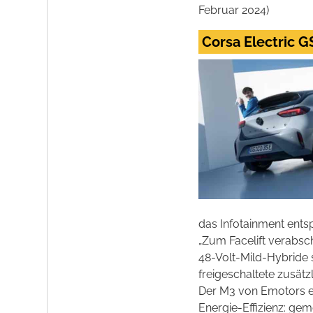
Februar 2024)
Corsa Electric 
das Infotainment ents
„Zum Facelift verabsc
48-Volt-Mild-Hybride s
freigeschaltete zusät
Der M3 von Emotors e
Energie-Effizienz: ge