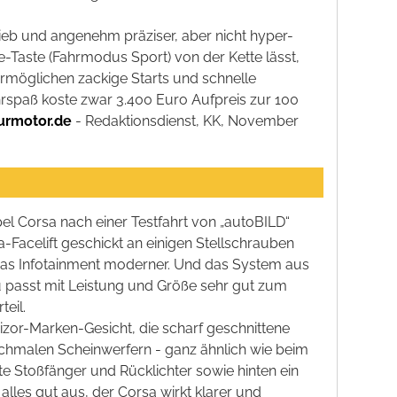
ieb und angenehm präziser, aber nicht hyper-
-Taste (Fahrmodus Sport) von der Kette lässt,
ermöglichen zackige Starts und schnelle
hrspaß koste zwar 3.400 Euro Aufpreis zur 100
urmotor.de
- Redaktionsdienst, KK, November
pel Corsa nach einer Testfahrt von „autoBILD“
-Facelift geschickt an einigen Stellschrauben
, das Infotainment moderner. Und das System aus
asst mit Leistung und Größe sehr gut zum
eil.
izor-Marken-Gesicht, die scharf geschnittene
schmalen Scheinwerfern - ganz ähnlich wie beim
 Stoßfänger und Rücklichter sowie hinten ein
alles gut aus, der Corsa wirkt klarer und