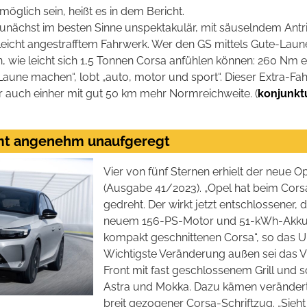
möglich sein, heißt es in dem Bericht.
 zunächst im besten Sinne unspektakulär, mit säuselndem Antr
leicht angestrafftem Fahrwerk. Wer den GS mittels Gute-Laune
in, wie leicht sich 1,5 Tonnen Corsa anfühlen können: 260 Nm 
aune machen“, lobt „auto, motor und sport“. Dieser Extra-Fa
 auch einher mit gut 50 km mehr Normreichweite. (
konjunkt
amt angenehm unaufgeregt
Vier von fünf Sternen erhielt der neue O
(Ausgabe 41/2023). „Opel hat beim Corsa
gedreht. Der wirkt jetzt entschlossener
neuem 156-PS-Motor und 51-kWh-Akku p
kompakt geschnittenen Corsa“, so das Urt
Wichtigste Veränderung außen sei
das V
Front mit fast geschlossenem Grill und 
Astra und Mokka. Dazu kämen veränderte
breit gezogener Corsa-Schriftzug. „Sieht 