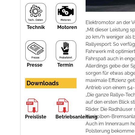
Elektromotor an der Vo
Technik
Motoren
„Mit dieser Leistung 
20 km/h weniger als 
Rallyesport: So verfüg
Fahrwerk mit optimie
Fahrspaß auch in enger
Presse
Termin
Allerdings gebe der S
sorgen für etwas abg
maximale Effizienz g
Downloads
Antrieb von einem 54-
„Die ganze Rallye-Tech
auf den ersten Blick 
Räder. Die Radhäuser 
Vierkolben-Bremsanlag
Preisliste
Betriebsanleitung
Auch im Innenraum her
Polsterung bekomme zu