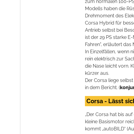
zum normalen 100-PS-
Modells haben die Rüs
Drehmoment des Elekt
Corsa Hybrid für bess
Antrieb selbst bei Be
ist der 29 PS starke E
Fahren", erläutert das
In Einzelfällen, wenn
rein elektrisch zur S
die Nase leicht vorn.
kürzer aus.
Der Corsa liege selbst
in dem Bericht. (
konju
Corsa - Lässt s
„Der Corsa hat bis a
kleine Basismotor reich
kommt „autoBILD“ (Au