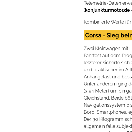
Telemetrie-Daten erwe
(
konjunkturmotor.de
Kombinierte Werte f
Corsa - Sieg be
Zwei Kleinwagen mit 
Fahrtest auf dem Pro
letzterer sicherte sic
und praktischer im Al
Anhängelast und besse
Unter anderem ging da
(3,94 Meter) um ein g
Gleichstand. Beide bö
Navigationssystem bis
Bord. Smartphones, e
Der 30 Kilogramm sch
allgemein falle subjek