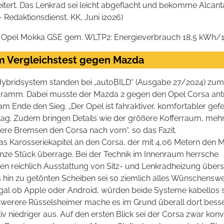
itert. Das Lenkrad sei leicht abgeflacht und bekomme Alcant
- Redaktionsdienst, KK, Juni i2026)
ür Opel Mokka GSE gem. WLTP
2
: Energieverbrauch 18,5 kWh/
im Vergleichstest gegen Mazda
Hybridsystem standen bei „autoBILD“ (Ausgabe 27/2024) zu
gramm. Dabei musste der Mazda 2 gegen den Opel Corsa ant
h am Ende den Sieg. „Der Opel ist fahraktiver, komfortabler gef
ltag. Zudem bringen Details wie der größere Kofferraum, meh
re Bremsen den Corsa nach vorn“, so das Fazit.
s Karosseriekapitel an den Corsa, der mit 4,06 Metern den 
anze Stück überrage. Bei der Technik im Innenraum herrsche
ten reichlich Ausstattung von Sitz- und Lenkradheizung über
 hin zu getönten Scheiben sei so ziemlich alles Wünschenswe
gal ob Apple oder Android, würden beide Systeme kabellos s
werere Rüsselsheimer mache es im Grund überall dort bess
tiv niedriger aus. Auf den ersten Blick sei der Corsa zwar ko