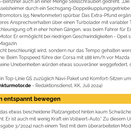
Benziner auch an einer Menge Stellschrauben gedreht. „Di
selsheimer durch ein Sechsgang-Doppelkupplungsgetriebe ers
romotors (55 Newtonmeter) spürbar. Das Extra-Pfund ergänz
eres Ansprechverhalten über einen Turbolader mit variabler 
schleunigung oft in eher hohen Gängen, was beim Fahrer für E
-Motor. Er ermöglicht bei niedrigen Geschwindigkeiten - Opel s
 Magazin.
 nicht beschleunigt wird, sondern nur das Tempo gehalten w
ache. Beim Topspeed führe der Corsa mit 188 km/h vor Mazda 
 Kleine Unebenheiten würden
etwas souveräner weggefedert, d
 in Top-Linie GS zuzüglich Navi-Paket und Komfort-Sitzen um 
nkturmotor.de
- Redaktionsdienst, KK, Juli 2024)
ich entspannt bewegen
uf das etwas bescheidene Platzangebot hinten kaum Schwäche
t. Er ist auch mit wenig Kraft ein Vollwert-Auto.“ Zu diesem Ur
sgabe 3/2024) nach einem Test mit dem überarbeiteten Mode