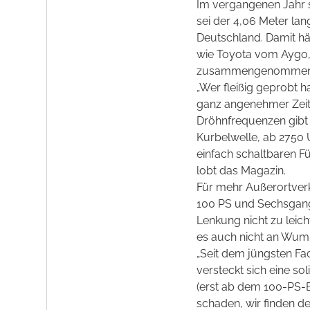
Im vergangenen Jahr 
sei der 4,06 Meter la
Deutschland. Damit hä
wie Toyota vom Aygo,
zusammengenommen
„Wer fleißig geprobt h
ganz angenehmer Zeitg
Dröhnfrequenzen gibt 
Kurbelwelle, ab 275
einfach schaltbaren F
lobt das Magazin.
Für mehr Außerortverk
100 PS und Sechsgang
Lenkung nicht zu lei
es auch nicht an Wu
„Seit dem jüngsten Fac
versteckt sich eine so
(erst ab dem 100-PS-B
schaden, wir finden de