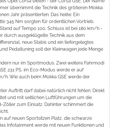
des Opel Corsa bieten - der Corsa GSE. Der Name
stromer übernimmt die Technik des größeren Mokka
en Jahr präsentierten. Das heiße: Ein
tte 345 Nm sorgten für ordentlichen Vortrieb.
 Stand auf Tempo 100, Schluss ist bei 180 km/h -
er durch ausgeklügelte Technik aus dem
ferenzial, neue Stabis und ein tiefergelegtes
und Pedaltuning soll der Kleinwagen jede Menge
 sondern nur im Sportmodus. Zwei weitere Fahrmodi
GSE 231 PS, im Eco-Modus werde er auf
 km/h. Wie auch beim Mokka GSE werde der
 Auftritt darf dabei natürlich nicht fehlen. Direkt
tet und mit seitlichen Luftführungen um die
8-Zöller zum Einsatz. Dahinter schimmert die
icht.
 auf neuen Sportsitzen Platz, die schwarze
Das Infotainment werde mit neuen Funktionen und