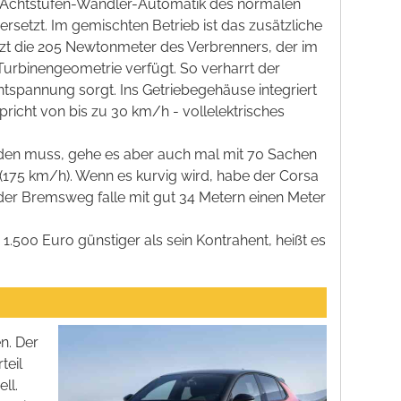
e Achtstufen-Wandler-Automatik des normalen
etzt. Im gemischten Betrieb ist das zusätzliche
t die 205 Newtonmeter des Verbrenners, der im
Turbinengeometrie verfügt. So verharrt der
ntspannung sorgt. Ins Getriebegehäuse integriert
pricht von bis zu 30 km/h - vollelektrisches
erden muss, gehe es aber auch mal mit 70 Sachen
(175 km/h). Wenn es kurvig wird, habe der Corsa
er Bremsweg falle mit gut 34 Metern einen Meter
1.500 Euro günstiger als sein Kontrahent, heißt es
n. Der
teil
ll.