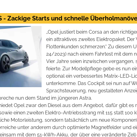
GS - Zackige Starts und schnelle Überholmanö
„Opel justiert beim Corsa an den richtig
ein attraktives zweites Elektropaket. De
Flottenkunden schmerzen.“ Zu diesem U
24/2023) nach einem Fahrtest mit dem n
Vier Jahre seien inzwischen vergangen, 
feierte. Zur Modellpflege gebe es nun ei
optional ein verbessertes Matrix-LED-Li
unterkomme. Das Cockpit sei nun auf Wuns
Sprachsteuerung, neu gestalteten Anze
preche nun dem Stand im jüngeren Astra.
hiedet Opel zwar den Diesel aus dem Angebot, dafür gibt es 
owie einen zweiten Elektro-Antriebsstrang mit 115 statt 100 
zliche Motorleistung, sondern tatsächlich um neue Komponente
rreiche unter anderem durch optimierte Magnetfelder und e
meinsam mit dem 51-kWh-Akku, der über eine veränderte Zel