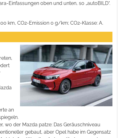
ara-Einfassungen oben und unten, so „autoBILD“.
100 km, CO
2
-Emission 0 g/km; CO
2
-Klasse: A.
m
reten,
edert
r
Mazda
s
rte an
piegeln.
er, wo der Mazda patze: Das Geräuschniveau
nventioneller gebaut, aber Opel habe im Gegensatz