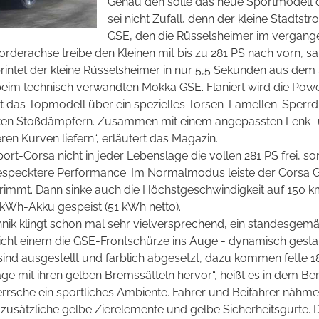
Genau den solle das neue Sportmodell 
sei nicht Zufall, denn der kleine Stadt
GSE, den die Rüsselsheimer im vergangen
rderachse treibe den Kleinen mit bis zu 281 PS nach vorn, sa
sprintet der kleine Rüsselsheimer in nur 5,5 Sekunden aus dem
beim technisch verwandten Mokka GSE. Flaniert wird die Pow
t das Topmodell über ein spezielles Torsen-Lamellen-Sperrdif
rten Stoßdämpfern. Zusammen mit einem angepassten Lenk- 
en Kurven liefern“, erläutert das Magazin.
port-Corsa nicht in jeder Lebenslage die vollen 281 PS frei,
especktere Performance: Im Normalmodus leiste der Corsa 
etrimmt. Dann sinke auch die Höchstgeschwindigkeit auf 150
kWh-Akku gespeist (51 kWh netto).
nik klingt schon mal sehr vielversprechend, ein standesgemäßer
sticht einem die GSE-Frontschürze ins Auge - dynamisch gestal
sind ausgestellt und farblich abgesetzt, dazu kommen fette 1
e mit ihren gelben Bremssätteln hervor“, heißt es in dem Ber
rsche ein sportliches Ambiente. Fahrer und Beifahrer nähmen
sätzliche gelbe Zierelemente und gelbe Sicherheitsgurte. 