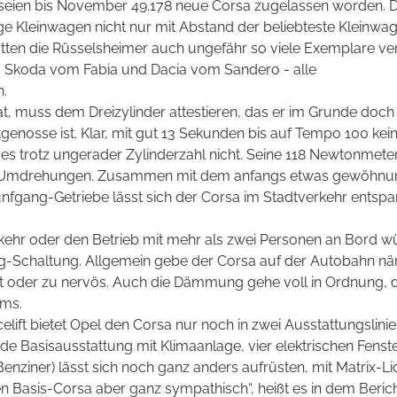
seien bis November 49.178 neue Corsa zugelassen worden. 
nge Kleinwagen nicht nur mit Abstand der beliebteste Kleinwag
tten die Rüsselsheimer auch ungefähr so viele Exemplare ve
 Skoda vom Fabia und Dacia vom Sandero - alle
.
at, muss dem Dreizylinder attestieren, das er im Grunde doch
enosse ist. Klar, mit gut 13 Sekunden bis auf Tempo 100 kei
es trotz ungerader Zylinderzahl nicht. Seine 118 Newtonmete
0 Umdrehungen. Zusammen mit dem anfangs etwas gewöhnu
ünfgang-Getriebe lässt sich der Corsa im Stadtverkehr entspa
ehr oder den Betrieb mit mehr als zwei Personen an Bord w
-Schaltung. Allgemein gebe der Corsa auf der Autobahn näml
cht oder zu nervös. Auch die Dämmung gehe voll in Ordnung,
mms.
elift bietet Opel den Corsa nur noch in zwei Ausstattungslinie
lide Basisausstattung mit Klimaanlage, vier elektrischen Fenst
enziner) lässt sich noch ganz anders aufrüsten, mit Matrix-L
n Basis-Corsa aber ganz sympathisch“, heißt es in dem Bericht